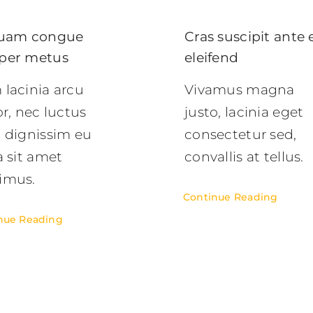
quam congue
Cras suscipit ante 
per metus
eleifend
lacinia arcu
Vivamus magna
or, nec luctus
justo, lacinia eget
 dignissim eu
consectetur sed,
a sit amet
convallis at tellus.
imus.
Continue Reading
nue Reading