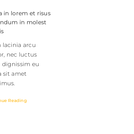
a in lorem et risus
endum in molest
is
lacinia arcu
or, nec luctus
 dignissim eu
a sit amet
imus.
nue Reading