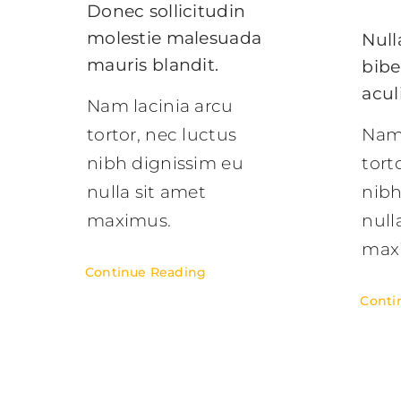
Donec sollicitudin
molestie malesuada
Null
mauris blandit.
bib
acul
Nam lacinia arcu
tortor, nec luctus
Nam 
nibh dignissim eu
tort
nulla sit amet
nibh
maximus.
null
max
Continue Reading
Conti