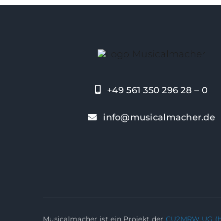
+49 561 350 296 28 – 0
info@musicalmacher.de
Musicalmacher ist ein Projekt der
CU2MRW UG (ha